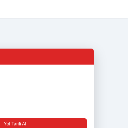
na Sayfa
Nöbetçi Eczaneler
Eczane Listesi
İletişim
Yol Tarifi Al