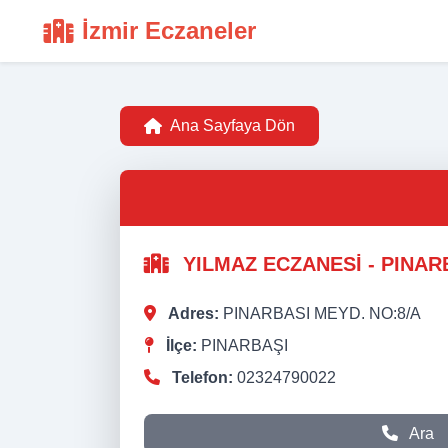
İzmir Eczaneler
Ana Sayfaya Dön
YILMAZ ECZANESİ - PINAR
Adres:
PINARBASI MEYD. NO:8/A
İlçe:
PINARBAŞI
Telefon:
02324790022
Ara