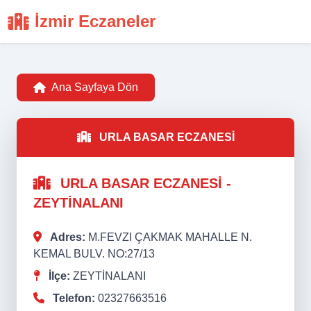
İzmir Eczaneler
Ana Sayfaya Dön
URLA BASAR ECZANESİ
URLA BASAR ECZANESİ -
ZEYTİNALANI
Adres:
M.FEVZI ÇAKMAK MAHALLE N.
KEMAL BULV. NO:27/13
İlçe:
ZEYTİNALANI
Telefon:
02327663516