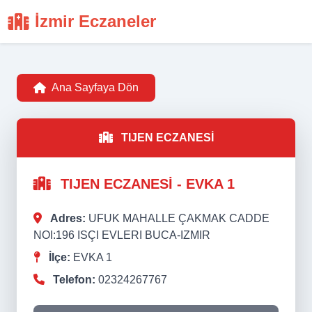
İzmir Eczaneler
Ana Sayfaya Dön
TIJEN ECZANESİ
TIJEN ECZANESİ - EVKA 1
Adres:
UFUK MAHALLE ÇAKMAK CADDE
NOI:196 ISÇI EVLERI BUCA-IZMIR
İlçe:
EVKA 1
Telefon:
02324267767