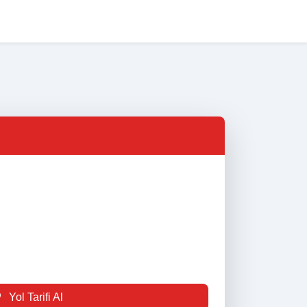
na Sayfa
Nöbetçi Eczaneler
Eczane Listesi
İletişim
Yol Tarifi Al