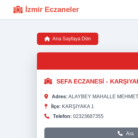
İzmir Eczaneler
Ana Sayfaya Dön
SEFA ECZANESİ - KARŞIYA
Adres:
ALAYBEY MAHALLE MEHMET İ
İlçe:
KARŞIYAKA 1
Telefon:
02323687355
Ara