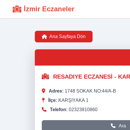
İzmir Eczaneler
Ana Sayfaya Dön
RESADIYE ECZANESİ - KAR
Adres:
1748 SOKAK NO:44/A-B
İlçe:
KARŞIYAKA 1
Telefon:
02323810860
Ara