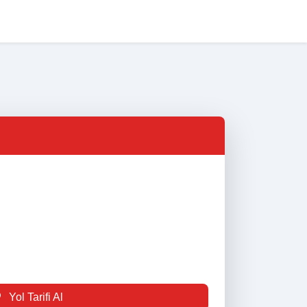
na Sayfa
Nöbetçi Eczaneler
Eczane Listesi
İletişim
Yol Tarifi Al