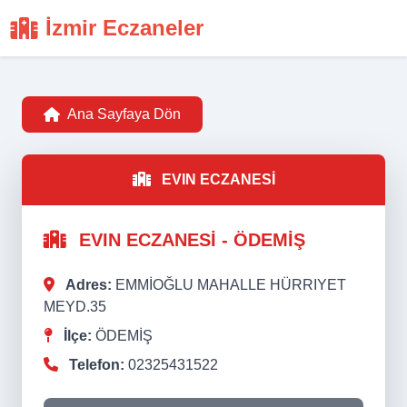
İzmir Eczaneler
Ana Sayfaya Dön
EVIN ECZANESİ
EVIN ECZANESİ - ÖDEMİŞ
Adres:
EMMİOĞLU MAHALLE HÜRRIYET
MEYD.35
İlçe:
ÖDEMİŞ
Telefon:
02325431522