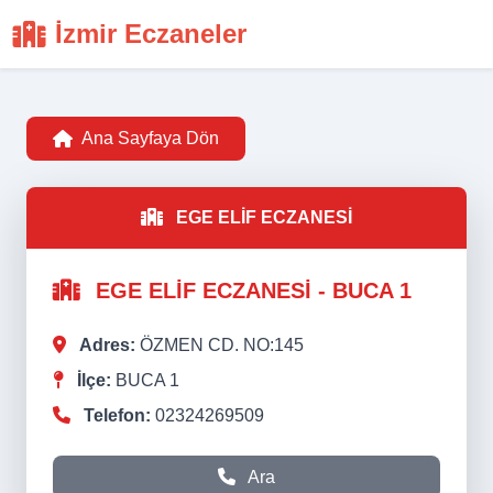
İzmir Eczaneler
Ana Sayfaya Dön
EGE ELİF ECZANESİ
EGE ELİF ECZANESİ - BUCA 1
Adres:
ÖZMEN CD. NO:145
İlçe:
BUCA 1
Telefon:
02324269509
Ara