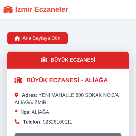
İzmir Eczaneler
Ana Sayfaya Dön
BÜYÜK ECZANESİ
BÜYÜK ECZANESİ - ALİAĞA
Adres:
YENI MAHALLE 600 SOKAK NO:2/A
ALIAGA/IZMIR
İlçe:
ALİAĞA
Telefon:
02326160111