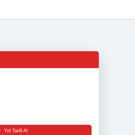
na Sayfa
Nöbetçi Eczaneler
Eczane Listesi
İletişim
Yol Tarifi Al