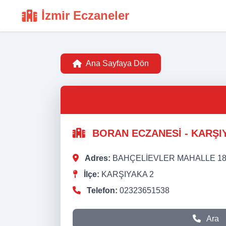
İzmir Eczaneler
Ana Sayfaya Dön
BORAN ECZANESİ - KARŞI
Adres:
BAHÇELİEVLER MAHALLE 18
İlçe:
KARŞIYAKA 2
Telefon:
02323651538
Ara