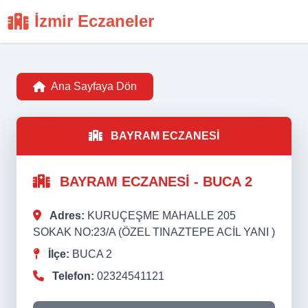
İzmir Eczaneler
Ana Sayfaya Dön
BAYRAM ECZANESİ
BAYRAM ECZANESİ - BUCA 2
Adres:
KURUÇEŞME MAHALLE 205
SOKAK NO:23/A (ÖZEL TINAZTEPE ACİL YANI )
İlçe:
BUCA 2
Telefon:
02324541121