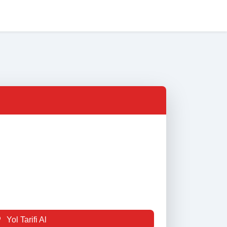
na Sayfa
Nöbetçi Eczaneler
Eczane Listesi
İletişim
Yol Tarifi Al