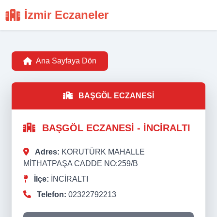
İzmir Eczaneler
Ana Sayfaya Dön
BAŞGÖL ECZANESİ
BAŞGÖL ECZANESİ - İNCİRALTI
Adres:
KORUTÜRK MAHALLE
MİTHATPAŞA CADDE NO:259/B
İlçe:
İNCİRALTI
Telefon:
02322792213